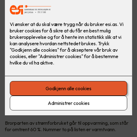
Styring av «dumme varmtvannsberedere» har blitt en
naturlig del av smart strømsparing.
Varmtvann er nummer to på
kostnadslisten
Brorparten av strømforbruket går til oppvarming, som står
for omtrent 60 %. Nummer to på listen er varmtvann.