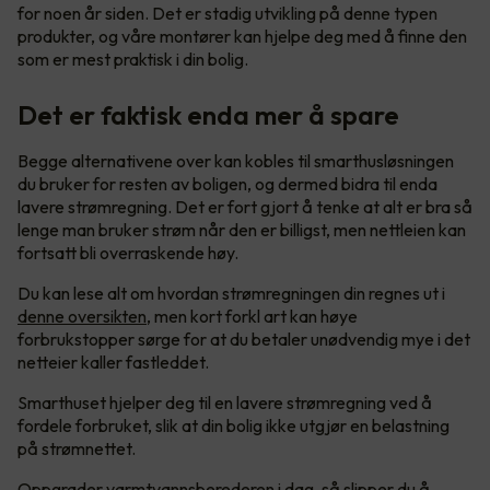
for noen år siden. Det er stadig utvikling på denne typen
produkter, og våre montører kan hjelpe deg med å finne den
som er mest praktisk i din bolig.
Det er faktisk enda mer å spare
Begge alternativene over kan kobles til smarthusløsningen
du bruker for resten av boligen, og dermed bidra til enda
lavere strømregning. Det er fort gjort å tenke at alt er bra så
lenge man bruker strøm når den er billigst, men nettleien kan
fortsatt bli overraskende høy.
Du kan lese alt om hvordan strømregningen din regnes ut i
denne oversikten
, men kort forkl art kan høye
forbrukstopper sørge for at du betaler unødvendig mye i det
netteier kaller fastleddet.
Smarthuset hjelper deg til en lavere strømregning ved å
fordele forbruket, slik at din bolig ikke utgjør en belastning
på strømnettet.
Oppgrader varmtvannsberederen i dag, så slipper du å