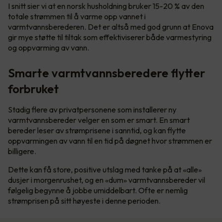
I snitt sier vi at en norsk husholdning bruker 15-20 % av den
totale strømmen til å varme opp vannet i
varmtvannsberederen. Det er altså med god grunn at Enova
gir mye støtte til tiltak som effektiviserer både varmestyring
og oppvarming av vann.
Smarte varmtvannsberedere flytter
forbruket
Stadig flere av privatpersonene som installerer ny
varmtvannsbereder velger en som er smart. En smart
bereder leser av strømprisene i sanntid, og kan flytte
oppvarmingen av vann til en tid på døgnet hvor strømmen er
billigere.
Dette kan få store, positive utslag med tanke på at «alle»
dusjer i morgenrushet, og en «dum» varmtvannsbereder vil
følgelig begynne å jobbe umiddelbart. Ofte er nemlig
strømprisen på sitt høyeste i denne perioden.