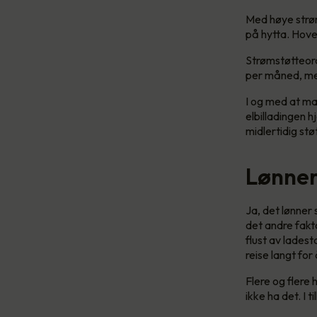
Med høye strøm
på hytta. Hove
Strømstøtteord
per måned, men
I og med at ma
elbilladingen 
midlertidig stø
Lønner 
Ja, det lønner
det andre fakto
flust av ladest
reise langt for
Flere og flere 
ikke ha det. I 