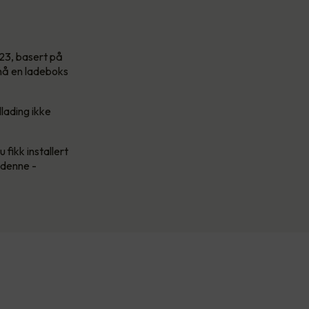
2023, basert på
 nå en ladeboks
llading ikke
 fikk installert
e denne -