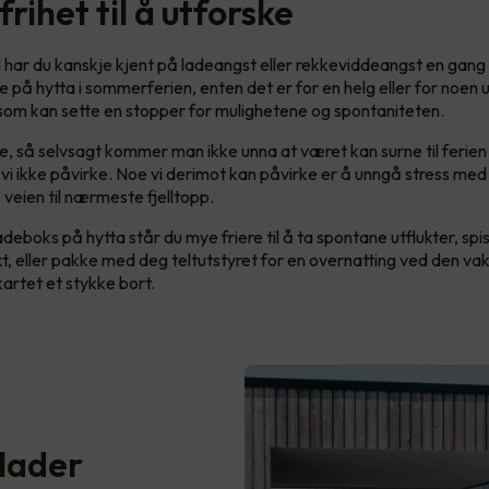
frihet til å utforske
l har du kanskje kjent på ladeangst eller rekkeviddeangst en gang
 på hytta i sommerferien, enten det er for en helg eller for noen u
som kan sette en stopper for mulighetene og spontaniteten.
ge, så selvsagt kommer man ikke unna at været kan surne til ferien li
vi ikke påvirke. Noe vi derimot kan påvirke er å unngå stress med 
 veien til nærmeste fjelltopp.
eboks på hytta står du mye friere til å ta spontane utflukter, spi
kt, eller pakke med deg teltutstyret for en overnatting ved den va
kartet et stykke bort.
 lader