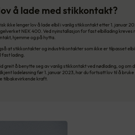
 lov å lade med stikkontakt?
tisk ikke lenger lov å lade elbil i vanlig stikkontakt etter 1. januar 
egelverket NEK 400. Ved nyinstallasjon for fast elbillading kreves
ntakt, hjemme og på hytta.
så at stikkontakter og industrikontakter som ikke er tilpasset elbi
 fast lading.
id greit å benytte seg av vanlig stikkontakt ved nødlading, og om du
dkjent ladeløsning før 1. januar 2023, har du fortsatt lov til å bruk
e tilbakevirkende kraft.