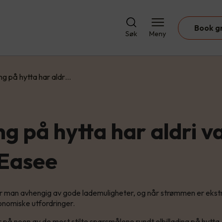
Book g
Søk
Meny
ng på hytta har aldr…
ng på hytta har aldri v
Easee
er man avhengig av gode lademuligheter, og når strømmen er ekst
onomiske utfordringer.
r på noen av de mest stilte spørsmålene rundt elbillading på hytta,