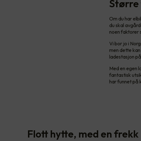
Større 
Om du har elbi
du skal avgårde
noen faktorer 
Vi bor jo i Nor
men dette kan 
ladestasjon på
Med en egen lad
fantastisk utsi
har funnet på 
Flott hytte, med en frekk