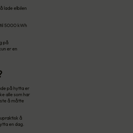
 lade elbilen
nntil 5000 kWh
ng på
kun er en
?
ade på hytta er
ikke alle som har
leste å måtte
 upraktisk å
hytta en dag.