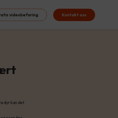
ratis videobefaring
Kontakt oss
ært
ra dyr kan det
 og noen tips