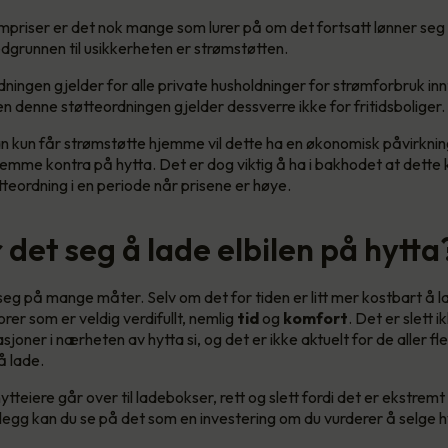
priser er det nok mange som lurer på om det fortsatt lønner seg å
dgrunnen til usikkerheten er strømstøtten.
ningen gjelder for alle private husholdninger for strømforbruk i
 denne støtteordningen gjelder dessverre ikke for fritidsboliger.
n kun får strømstøtte hjemme vil dette ha en økonomisk påvirkni
hjemme kontra på hytta. Det er dog viktig å ha i bakhodet at dette 
tteordning i en periode når prisene er høye.
det seg å lade elbilen på hytta
 seg på mange måter. Selv om det for tiden er litt mer kostbart å l
rer som er veldig verdifullt, nemlig
tid
og
komfort
. Det er slett 
asjoner i nærheten av hytta si, og det er ikke aktuelt for de aller f
 å lade.
hytteiere går over til ladebokser, rett og slett fordi det er ekstremt
tillegg kan du se på det som en investering om du vurderer å selge 