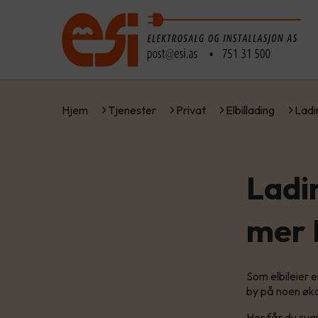
Hjem
Tjenester
Privat
Elbillading
Ladi
Ladi
mer 
Som elbileier 
by på noen øk
Her får du sva