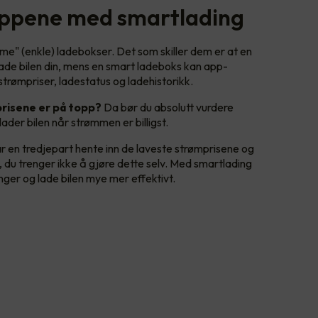
ppene med smartlading
e" (enkle) ladebokser. Det som skiller dem er at en
lade bilen din, mens en smart ladeboks kan app-
 strømpriser, ladestatus og ladehistorikk.
prisene er på topp?
Da bør du absolutt vurdere
ader bilen når strømmen er billigst.
r en tredjepart hente inn de laveste strømprisene og
, du trenger ikke å gjøre dette selv. Med smartlading
ger og lade bilen mye mer effektivt.