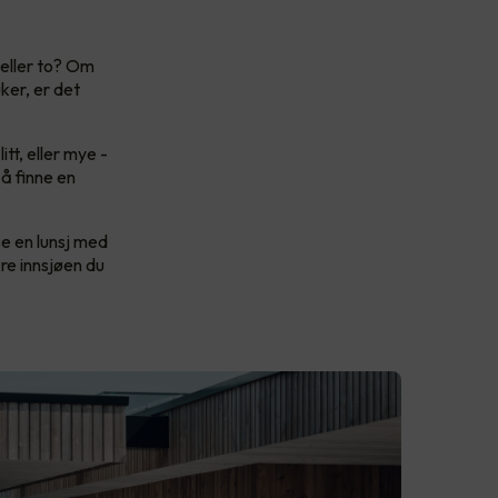
 eller to? Om
ker, er det
tt, eller mye -
å finne en
se en lunsj med
kre innsjøen du