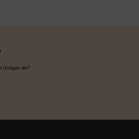
?
n i boligen din?