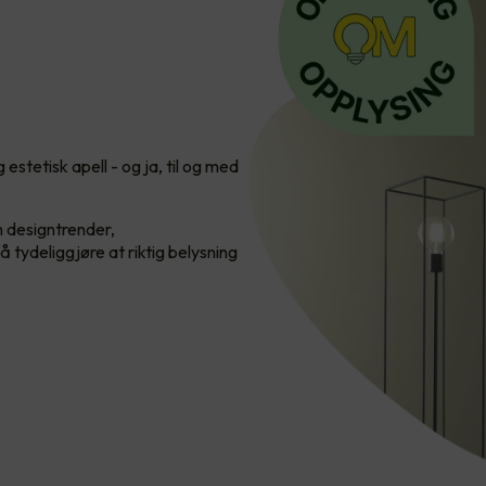
estetisk apell - og ja, til og med
m designtrender,
 tydeliggjøre at riktig belysning