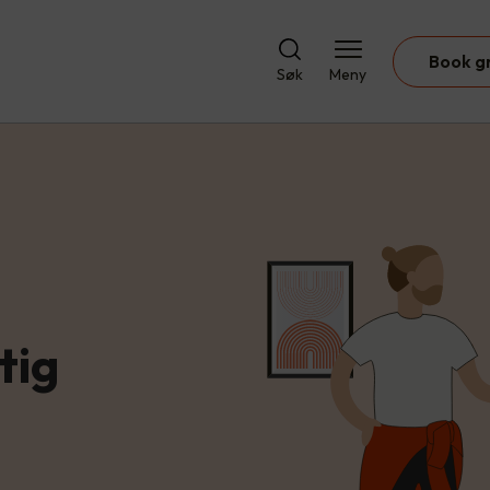
Book g
Søk
Meny
tig