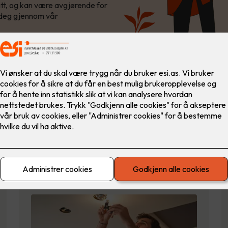
itt, og kan være avgjørende for
kk deg gjennom vår
Utendørs belysning
LED-lys