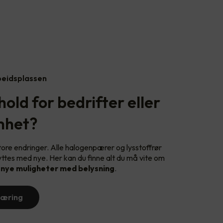
rbeidsplassen
hold for bedrifter eller
mhet?
tore endringer. Alle halogenpærer og lysstoffrør
yttes med nye. Her kan du finne alt du må vite om
l
nye muligheter med belysning
.
næring