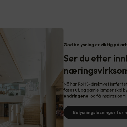
God belysning er viktig på a
Ser du etter inn
næringsvirkso
Nå har RoHS-direktivet innført s
fases ut, og gamle lamper skal b
endringene
, og få inspirasjon ti
Belysningsløsninger for 