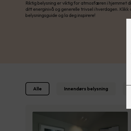
Riktig belysning er viktig for atmosfæren i hjemmet d
ditt energinivå og generelle trivsel i hverdagen. Kli
belysningsguide og la deg inspirere!
Alle
Innendørs belysning