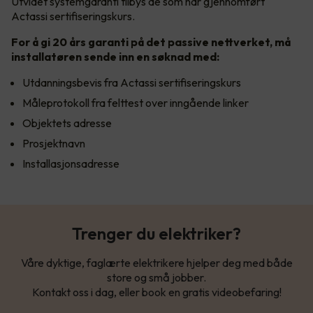
Utvidet systemgaranti tilbys de som har gjennomført
Actassi sertifiseringskurs.
For å gi 20 års garanti på det passive nettverket, må
installatøren sende inn en søknad med:
Utdanningsbevis fra Actassi sertifiseringskurs
Måleprotokoll fra felttest over inngående linker
Objektets adresse
Prosjektnavn
Installasjonsadresse
Trenger du elektriker?
Våre dyktige, faglærte elektrikere hjelper deg med både
store og små jobber.
Kontakt oss i dag, eller book en gratis videobefaring!