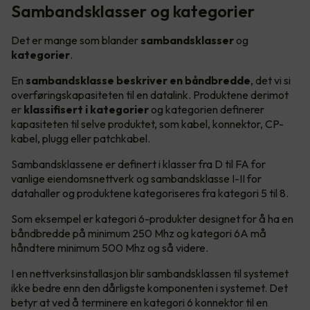
Sambandsklasser og kategorier
Det er mange som blander
sambandsklasser
og
kategorier
.
En
sambandsklasse beskriver en båndbredde
, det vi si
overføringskapasiteten til en datalink. Produktene derimot
er
klassifisert i kategorier
og kategorien definerer
kapasiteten til selve produktet, som kabel, konnektor, CP-
kabel, plugg eller patchkabel.
Sambandsklassene er definert i klasser fra D til FA for
vanlige eiendomsnettverk og sambandsklasse I-II for
datahaller og produktene kategoriseres fra kategori 5 til 8.
Som eksempel er kategori 6-produkter designet for å ha en
båndbredde på minimum 250 Mhz og kategori 6A må
håndtere minimum 500 Mhz og så videre.
I en nettverksinstallasjon blir sambandsklassen til systemet
ikke bedre enn den dårligste komponenten i systemet. Det
betyr at ved å terminere en kategori 6 konnektor til en