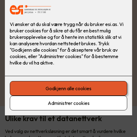
Se produkter fra Schneider
Ulike krav til et datanettverk
Ved valg av nettverksløsning er det smart å vurdere hvilke