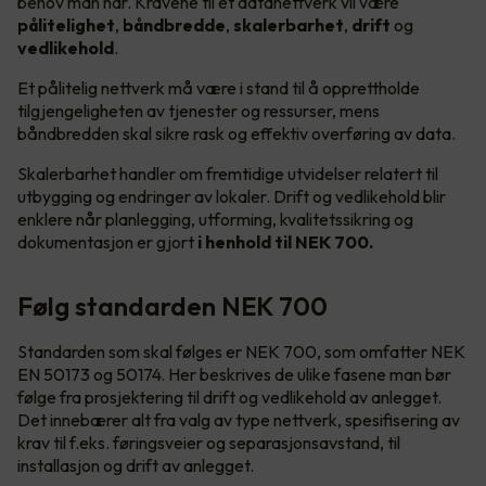
behov man har. Kravene til et datanettverk vil være
pålitelighet
,
båndbredde
,
skalerbarhet
,
drift
og
vedlikehold
.
Et pålitelig nettverk må være i stand til å opprettholde
tilgjengeligheten av tjenester og ressurser, mens
båndbredden skal sikre rask og effektiv overføring av data.
Skalerbarhet handler om fremtidige utvidelser relatert til
utbygging og endringer av lokaler. Drift og vedlikehold blir
enklere når planlegging, utforming, kvalitetssikring og
dokumentasjon er gjort
i henhold til NEK 700.
Følg standarden NEK 700
Standarden som skal følges er NEK 700, som omfatter NEK
EN 50173 og 50174. Her beskrives de ulike fasene man bør
følge fra prosjektering til drift og vedlikehold av anlegget.
Det innebærer alt fra valg av type nettverk, spesifisering av
krav til f.eks. føringsveier og separasjonsavstand, til
installasjon og drift av anlegget.