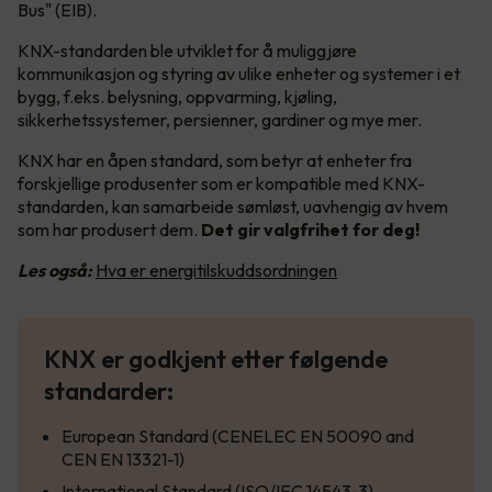
Bus" (EIB).
KNX-standarden ble utviklet for å muliggjøre
kommunikasjon og styring av ulike enheter og systemer i et
bygg, f.eks. belysning, oppvarming, kjøling,
sikkerhetssystemer, persienner, gardiner og mye mer.
KNX har en åpen standard, som betyr at enheter fra
forskjellige produsenter som er kompatible med KNX-
standarden, kan samarbeide sømløst, uavhengig av hvem
som har produsert dem.
Det gir valgfrihet for deg!
Les også:
Hva er energitilskuddsordningen
KNX er godkjent etter følgende
standarder:
European Standard (CENELEC EN 50090 and
CEN EN 13321-1)
International Standard (ISO/IEC 14543-3)