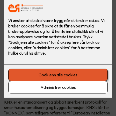
KNX Association både utvikler og eier teknologien. KNX
kan brukes i både næringsbygg, borettslag og bolig.
Hva er egentlig KNX?
KNX er en standardisert og globalt anerkjent protokoll for
smarthusautomatisering og byggautomasjon. KNX står for
"KONNEX", som tidligere refererte til "European Installation