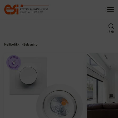
Søk
Nettbutikk
Belysning