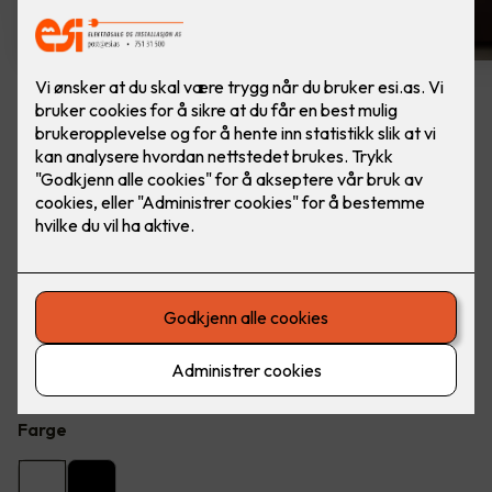
8 stk hvite LED downlights
rehab inkl. LED dimmer
Ferdig montert - Junistar ECO 2700 m/ LED
dimmer, fra SG Armaturen.
Flott LED downlight med 42 graders spredning og 30
graders vipp i to retninger til innendørs bruke, inkl. LED
dimmer. Inkludert montering.
Farge