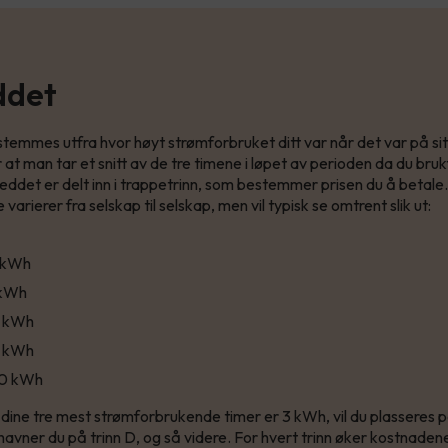
ddet
temmes utfra hvor høyt strømforbruket ditt var når det var på sit
 at man tar et snitt av de tre timene i løpet av perioden da du bru
leddet er delt inn i trappetrinn, som bestemmer prisen du å betale.
varierer fra selskap til selskap, men vil typisk se omtrent slik ut:
2 kWh
 kWh
0 kWh
15 kWh
-20 kWh
a dine tre mest strømforbrukende timer er 3 kWh, vil du plasseres på
havner du på trinn D, og så videre. For hvert trinn øker kostnaden