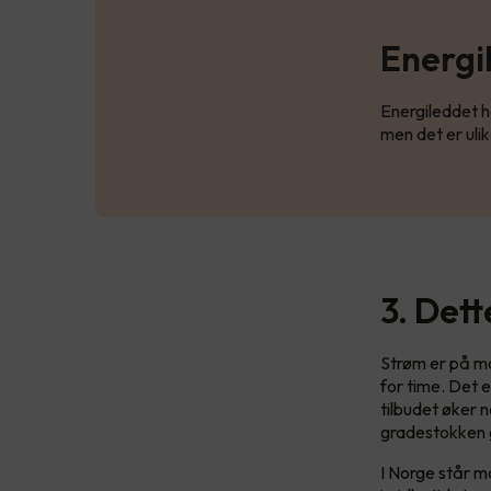
Energi
Energileddet h
men det er ulik
3. Det
Strøm er på ma
for time. Det 
tilbudet øker n
gradestokken g
I Norge står ma