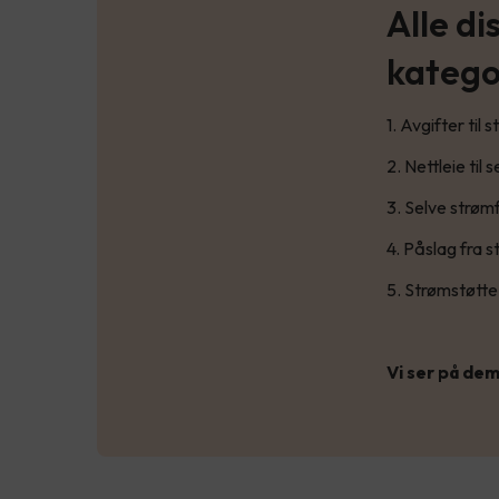
Alle di
katego
1. Avgifter til 
2. Nettleie til
3. Selve strøm
4. Påslag fra 
5. Strømstøtte
Vi ser på dem