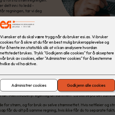
 delt inn i to ledd -
år regningen, tar vi deg
re tricky å forstå strømregnin
ar eksplodert de siste årene, og du er ikke alene hvis du går nøy
 før. Men hva betyr egentlig alt sammen? La oss se på det samm
e for strøm, og for bruk av selve strømnettet. Hvis nettleier og s
ap får du alt på samme regning, hvis ikke får du to separate fakt