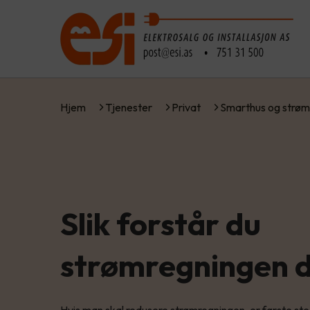
Hjem
Tjenester
Privat
Smarthus og strøm
Slik forstår du
strømregningen d
Hvis man skal redusere strømregningen, er første st