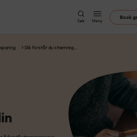
Book g
Søk
Meny
sparing
Slik forstår du strømreg…
in
eg å forstå strømregningen.