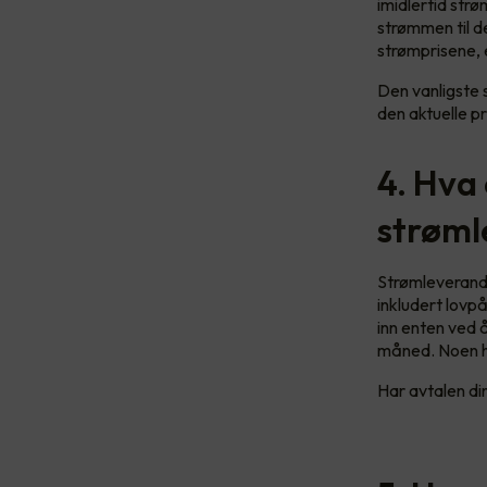
imidlertid str
strømmen til de
strømprisene, 
Den vanligste 
den aktuelle pr
4. Hva 
strøml
Strømleverandø
inkludert lovp
inn enten ved å
måned. Noen ha
Har avtalen din