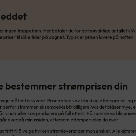
leddet
ar ingen trappetrinn. Her betaler du for det nøyaktige antallet kW
e priser til ulike tider på døgnet. Typisk er prisen lavere på natten.
te bestemmer strømprisen din
nge måter ferskvare. Prisen styres av tilbud og etterspørsel, og 
er derfor strømmen eksempelvis blir billigere hvis det blåser mye, 
år vindmøller kan produsere på full effekt. På samme vis blir prise
år over på minussiden, ettersom etterspørselen da øker.
n fritt til å velge hvilken strømleverandør man ønsker. Alle aktør