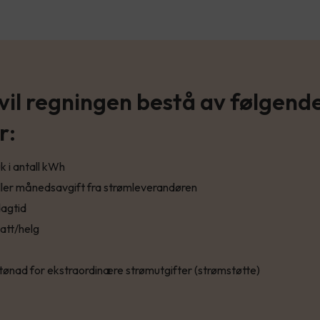
 vil regningen bestå av følgend
r:
 i antall kWh
ller månedsavgift fra strømleverandøren
dagtid
att/helg
stønad for ekstraordinære strømutgifter (strømstøtte)