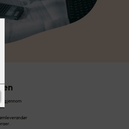
gen
ere gjennom
en.
trømleverandør
uraer.