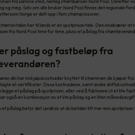
ømmen fra samme sted, nemlig strømbørsen Nord Pool. Deretter vi
g og meg. Selv om alle bruker Nord Pool finnes det regionale forskj
ettersom Norge er delt opp i fem strømprissoner.
strømavtalen her til lands er en spotprisavtale. Den innebærer at
isen fra Nord Pool time for time, pluss et påslag fra strømleverand
er påslag og fastbeløp fra
everandøren?
ren din har innkjøpskostnader knyttet til strømmen de kjøper fra
ålagte el-sertifikater. Disse kostnadene, samt andre driftskostna
 legge et påslag på spotprisen, eller ved å fakturere ut et lite fas
r også en kombinasjon av et lite påslag og en liten månedsavgift
 et påslag betyr det i praksis at du betaler litt mer enn spotprisen