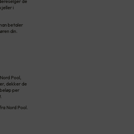
dereselger de
eller i
 man betaler
øren din.
 Nord Pool,
der, dekker de
tbeløp per
.
 fra Nord Pool.