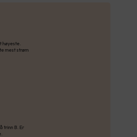
t høyeste.
kte mest strøm
 trinn B. Er
e.