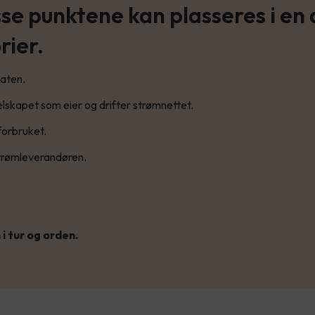
sse punktene kan plasseres i en
rier.
staten.
 selskapet som eier og drifter strømnettet.
forbruket.
strømleverandøren.
 i tur og orden.