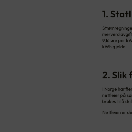
1. Stat
Strømregningen
merverdiavgift
9,16 øre per k
kWh gjelde.
2. Slik
I Norge har fle
nettleier på s
brukes til å dr
Nettleien er del