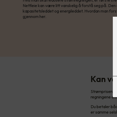
Nettleie kan være litt vanskelig å forstå seg på. Den er
kapasitetsleddet og energileddet. Hvordan man forst
gjennom her.
Kan væ
Strømprisene h
regningene enn
Du betaler båd
er samme selsk