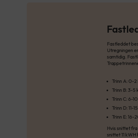
Fastle
Fastleddet bes
Utregningen er
samtidig. Fast
Trappetrinnene 
Trinn A: 0-
Trinn B: 3-5
Trinn C: 6-1
Trinn D: 11-
Trinn E: 16
Hvis snittet fr
snittet 11 kWH 