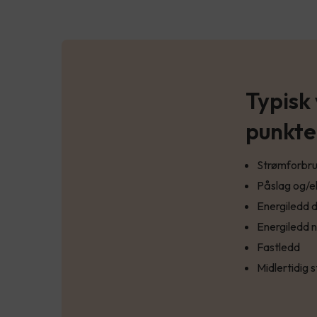
Typisk
punkte
Strømforbruk
Påslag og/e
Energiledd 
Energiledd n
Fastledd
Midlertidig 