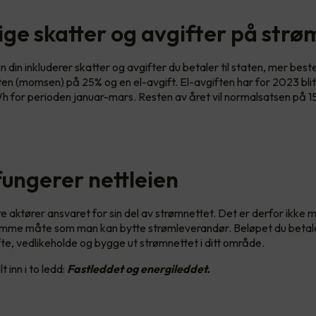
lige skatter og avgifter på strø
 din inkluderer skatter og avgifter du betaler til staten, mer bes
en (momsen) på 25% og en el-avgift. El-avgiften har for 2023 blitt
Wh for perioden januar-mars. Resten av året vil normalsatsen på 15
 fungerer nettleien
re aktører ansvaret for sin del av strømnettet. Det er derfor ikke m
amme måte som man kan bytte strømleverandør. Beløpet du betaler
ifte, vedlikeholde og bygge ut strømnettet i ditt område.
t inn i to ledd:
Fastleddet og energileddet.