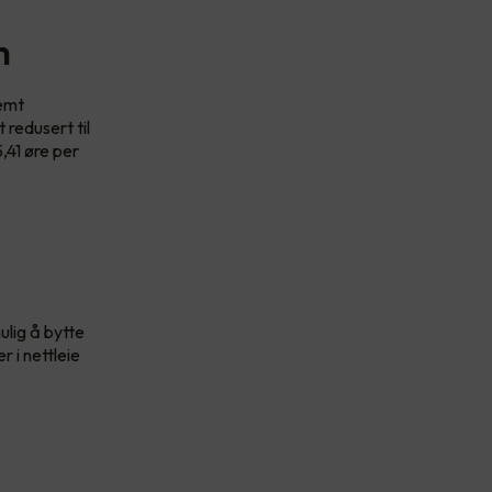
m
temt
 redusert til
,41 øre per
ulig å bytte
 i nettleie