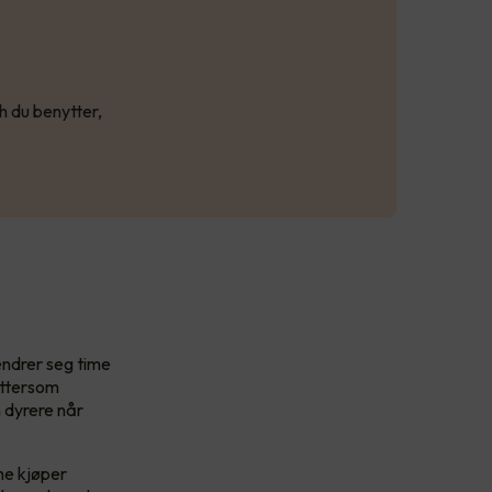
h du benytter,
endrer seg time
ettersom
n dyrere når
ene kjøper