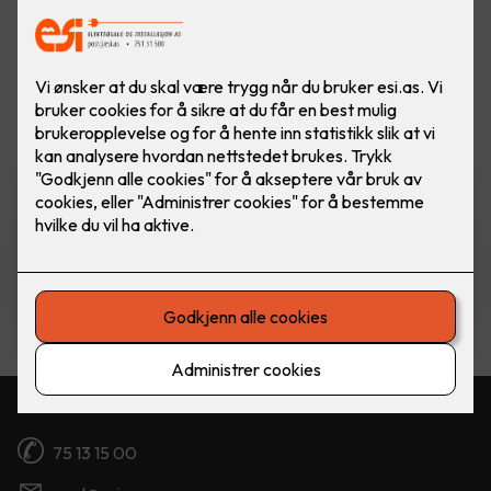
Vis flere
filtre
Komfyrvakt mKomfy Wally
m/trådløs sensor
Komfyrvakt mKomfy 25 Wally fra CTM
Lyng.
5,750
,-
Kontakt oss
75 13 15 00