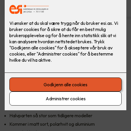
Komfyrvakt mKomfy Wally
m/trådløs sensor
Komfyrvakt mKomfy 25 Wally fra CTM Lyng.
CTM Lyngs nyeste komfyrvakt mKomfy Wally er halvparten
så stor som forgjengeren, med en sensor som kun er 81 mm
lang. Den har et tredobbelt sikkerhetssystem i form av
timerfunksjon, vakt for overtemperatur og tampersikring
som forhindrer bruk hvis sensoren fjernes.
Halvparten så stor som tidligere modeller
Kommer i matt sort, polarhvit og aluminium