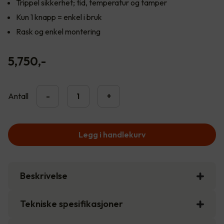
Trippel sikkerhet; tid, temperatur og tamper
Kun 1 knapp = enkel i bruk
Rask og enkel montering
5,750
,-
Antall
-
+
Legg i handlekurv
Beskrivelse
Tekniske spesifikasjoner