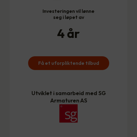
Investeringen vil lønne
seg i løpet av
4
år
Få et uforpliktende tilbud
Utviklet i samarbeid med SG
Armaturen AS