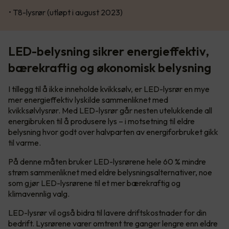
• T8-lysrør (utløpt i august 2023)
LED-belysning sikrer energieffektiv,
bærekraftig og økonomisk belysning
I tillegg til å ikke inneholde kvikksølv, er LED-lysrør en mye
mer energieffektiv lyskilde sammenliknet med
kvikksølvlysrør. Med LED-lysrør går nesten utelukkende all
energibruken til å produsere lys – i motsetning til eldre
belysning hvor godt over halvparten av energiforbruket gikk
til varme.
På denne måten bruker LED-lysrørene hele 60 % mindre
strøm sammenliknet med eldre belysningsalternativer, noe
som gjør LED-lysrørene til et mer bærekraftig og
klimavennlig valg.
LED-lysrør vil også bidra til lavere driftskostnader for din
bedrift. Lysrørene varer omtrent tre ganger lengre enn eldre