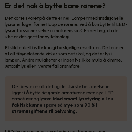
Er det nok å bytte bare rørene?
Det korte svaret på dette er nei
. Lamper med tradisjonelle
lysrør er laget for nettopp de rørene. Ved å kun bytte til LED-
lysrør forsvinner selve armaturens sin CE-merking, da de
ikke er designet for ny teknologi.
Et slikt enkelt bytte kan gi forskjellige resultater. Det ene er
at alt tilsynelatende virker som det skal, og det er lys i
lampen. Andre muligheter er ingen lys, ikke mulig å dimme,
ustabilt lys eller i verste fall brannfare.
Det beste resultatet og de største besparelsene
ligger i å bytte de gamle armaturene med nye LED-
armaturer og lysrør.
Med smart lysstyring vil du
faktisk kunne spare så mye som 90 % i
strømutgiftene til belysning
.
LED-lysrørene er en investering i en tryggere, mer