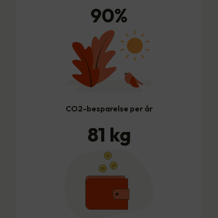
90
%
CO2-besparelse per år
81
kg